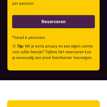
per persoon
Reserveren
*Vanaf 6 personen
💡
Tip:
Wil je extra privacy en een eigen ruimte
voor jullie feestje? Tijdens het reserveren kun
je eenvoudig een privé feestkamer toevoegen.
Meest gestelde vragen