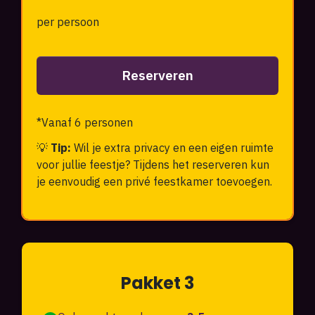
per persoon
Reserveren
*Vanaf 6 personen
💡
Tip:
Wil je extra privacy en een eigen ruimte
voor jullie feestje? Tijdens het reserveren kun
je eenvoudig een privé feestkamer toevoegen.
Pakket 3