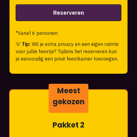
Reserveren
*Vanaf 6 personen
💡
Tip:
Wil je extra privacy en een eigen ruimte
voor jullie feestje? Tijdens het reserveren kun
je eenvoudig een privé feestkamer toevoegen.
Meest
gekozen
Pakket 2