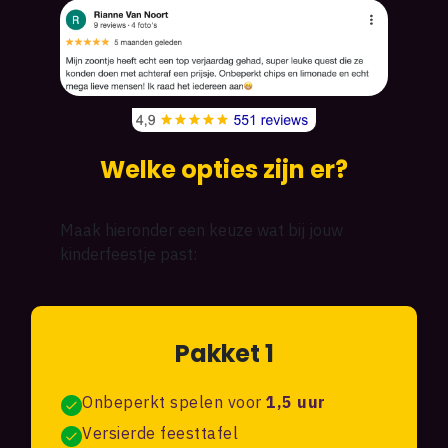
Welke opties zijn er?
Maak hieronder een keuze wat bij jouw
kinderfeestje past:
Pakket 1
Onbeperkt spelen voor
1,5 uur
Versierde feesttafel