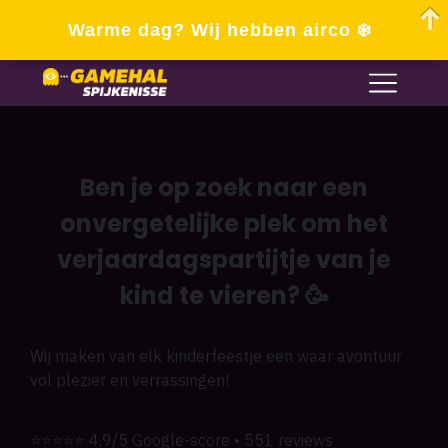
Warme dag? Wij hebben airco ❄️
Ben je op zoek naar een
onvergetelijke plek om het
verjaardagspartijtje van je
kind te vieren?
🥳
Wij maken van elk kinderfeestje een waar avontuur
vol plezier en verrassingen!
⭐⭐⭐⭐⭐ 4,9/5 Google-score • 551 reviews