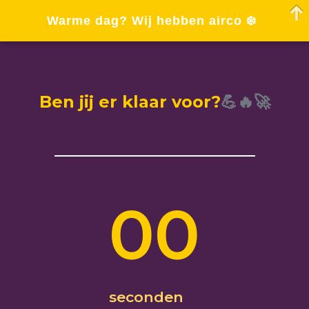
Warme dag? Wij hebben airco ❄️
Ben jij er klaar voor?
💪🔥🚀
00
seconden