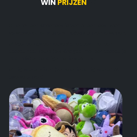
WIN
PRIJZEN
🏆
Of je nou een kinderfeestje viert of een feest voor
volwassene; het is bij ons mogelijk prijzen te winnen!
✅ Voor de kids een leuke game quest met een
cadeau naar keuze (elk kind gaat met een cadeautje
naar huis) en de jarige met iets extra's!
✅ Highscore prijzen (verbeter je de highscore? Win
diverse prijzen)