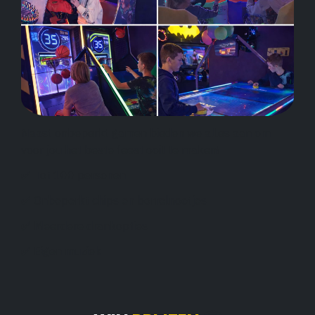
Naast onbeperkt gamen bieden we alles aan om
voor jou het beste feest ooit te maken!
✅ Tot 100 personen
✅ Onbeperkt chips en borrelnootjes
✅ Meerdere drankopties
✅ Eigen muziek