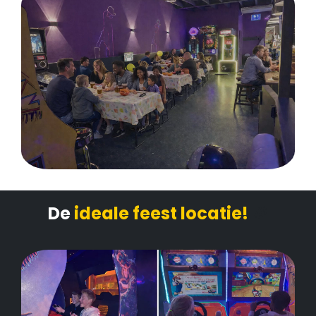
De
ideale feest locatie!
🎉