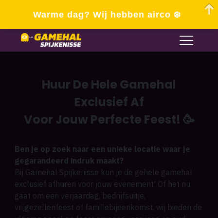
Warme dag? Wij hebben airco ❄️
Huur De Hele Gamehal
Exclusief Af
Voor Jouw Perfecte Feest!
🥳
Ben je op zoek naar een unieke locatie waar je
gegarandeerd indruk maakt?
Bij Gamehal Spijkenisse kun je de gehele gamehal
exclusief afhuren voor jouw evenement! Of het nu
gaat om een verjaardag, bedrijfsuitje,
vrijgezellenfeest of familiebijeenkomst, wij bieden de